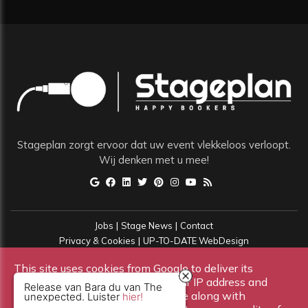
Stageplan zorgt ervoor dat uw event vlekkeloos verloopt.
Wij denken met u mee!
|
|
Jobs
Stage News
Contact
|
Privacy & Cookies
UP-TO-DATE WebDesign
Copyright All Rights Reserved © Stageplan
This site uses cookies from Google to deliver its
services and to analyze traffic. Your IP address and
Release van Bara du van The
user-agent are shared with Google along with
unexpected. Luister
hier!