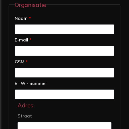
Organisatie
Naam
*
E-mail
*
GSM
*
BTW - nummer
Adres
Straat