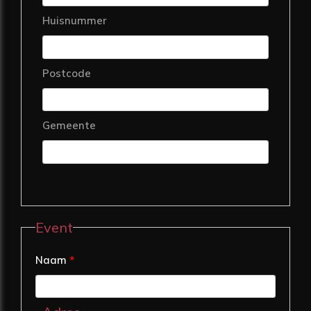
Huisnummer
Postcode
Gemeente
Event
Naam
*