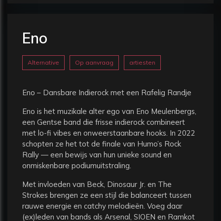
Eno
Alternative
Op aanvraag
artiesten
Eno – Dansbare Indierock met een Rafelig Randje
Eno is het muzikale alter ego van Eno Meulenbergs,
een Gentse band die frisse indierock combineert
met lo-fi vibes en onweerstaanbare hooks. In 2022
schopten ze het tot de finale van Humo’s Rock
Rally — een bewijs van hun unieke sound en
onmiskenbare podiumuitstraling.
Met invloeden van Beck, Dinosaur Jr. en The
Strokes brengen ze een stijl die balanceert tussen
rauwe energie en catchy melodieën. Voeg daar
(ex)leden van bands als Arsenal, SIOEN en Ramkot