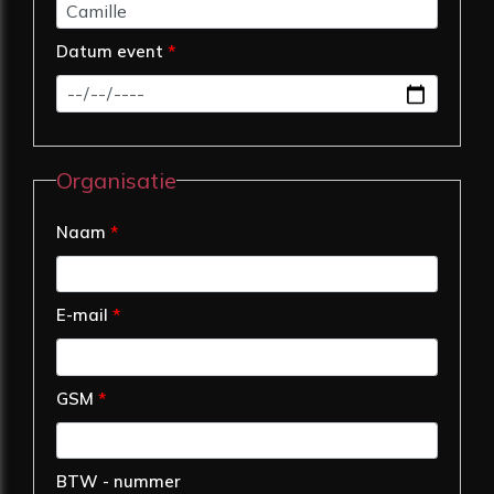
Datum event
*
Organisatie
Naam
*
E-mail
*
GSM
*
BTW - nummer