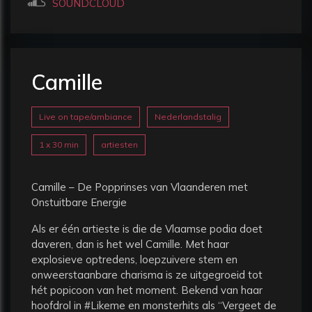
SOUNDCLOUD
Camille
Live on tape/ambiance
Nederlandstalig
1 x 30 min
artiesten
Camille – De Popprinses van Vlaanderen met
Onstuitbare Energie
Als er één artieste is die de Vlaamse podia doet
daveren, dan is het wel Camille. Met haar
explosieve optredens, loepzuivere stem en
onweerstaanbare charisma is ze uitgegroeid tot
hét popicoon van het moment. Bekend van haar
hoofdrol in #Likeme en monsterhits als “Vergeet de