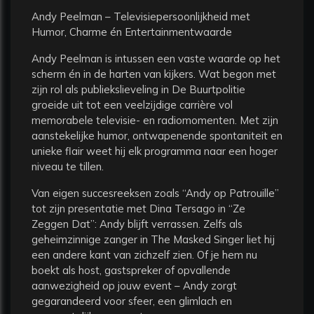
Andy Peelman – Televisiepersoonlijkheid met
Humor, Charme én Entertainmentwaarde
Andy Peelman is intussen een vaste waarde op het
scherm én in de harten van kijkers. Wat begon met
zijn rol als publiekslieveling in De Buurtpolitie
groeide uit tot een veelzijdige carrière vol
memorabele televisie- en radiomomenten. Met zijn
aanstekelijke humor, ontwapenende spontaniteit en
unieke flair weet hij elk programma naar een hoger
niveau te tillen.
Van eigen succesreeksen zoals “Andy op Patrouille”
tot zijn presentatie met Dina Tersago in “Ze
Zeggen Dat”: Andy blijft verrassen. Zelfs als
geheimzinnige zanger in The Masked Singer liet hij
een andere kant van zichzelf zien. Of je hem nu
boekt als host, gastspreker of opvallende
aanwezigheid op jouw event – Andy zorgt
gegarandeerd voor sfeer, een glimlach en