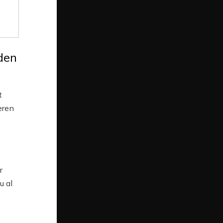
den
t
eren
r
u al