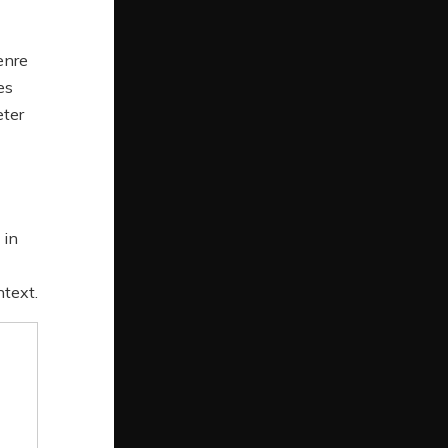
enre
es
eter
 in
ntext.