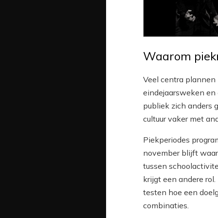
Waarom piek
Veel centra plannen 
eindejaarsweken en de
publiek zich anders 
cultuur vaker met and
Piekperiodes progra
november blijft waar
tussen schoolactivit
krijgt een andere rol
testen hoe een doel
combinaties.