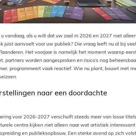
 vandaag, als u wilt dat uw zaal in 2026 en 2027 niet allee
k juist aanvoelt voor uw publiek? Die vraag leeft nu al bij vee
laanderen. Het voorjaar is namelijk het moment waarop eers
et, partners worden aangesproken en risico’s nog beheersbaar
mer, programmeert vaak reactief. Wie nu plant, bouwt met m
seizoen.
rstellingen naar een doordachte
ring voor 2026-2027 verschuift steeds meer van losse titel
rele centra kijken niet alleen naar wat artistiek interessant 
 spreiding en publieksopbouw. Een sterke avond op zich vols