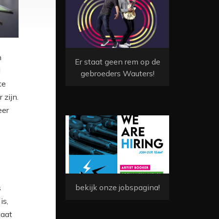
n
Er staat geen rem op de
l
gebroeders Wauters!
te
 zijn.
eer
bekijk onze jobspagina!
s
is,
taat