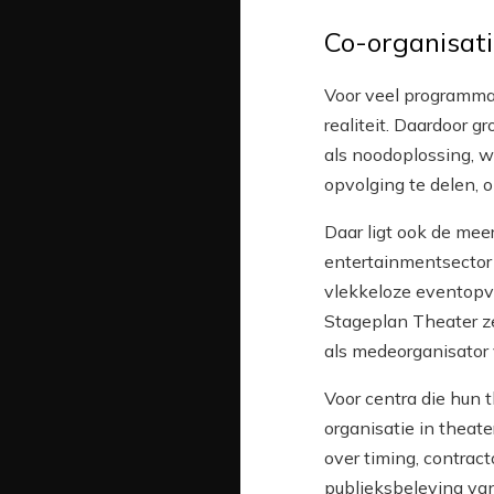
Co-organisati
Voor veel programmat
realiteit. Daardoor g
als noodoplossing, w
opvolging te delen, o
Daar ligt ook de mee
entertainmentsector 
vlekkeloze eventopvo
Stageplan Theater ze
als medeorganisator v
Voor centra die hun 
organisatie in theat
over timing, contra
publieksbeleving van