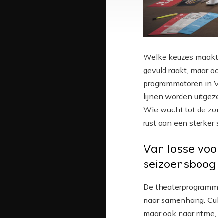
Welke keuzes maakt u
gevuld raakt, maar oo
programmatoren in V
lijnen worden uitgez
Wie wacht tot de zo
rust aan een sterker 
Van losse voo
seizoensboog
De theaterprogramme
naar samenhang. Cultu
maar ook naar ritme,