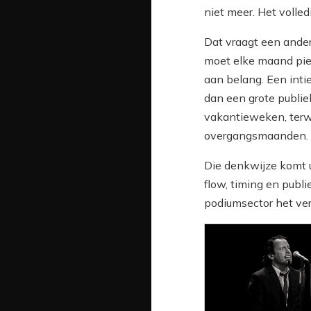
niet meer. Het volle
Dat vraagt een ander
moet elke maand pie
aan belang. Een int
dan een grote publie
vakantieweken, terwij
overgangsmaanden.
Die denkwijze komt u
flow, timing en publi
podiumsector het ver