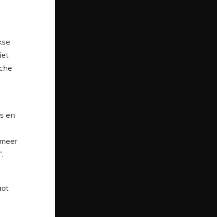
kse
iet
sche
ps en
 meer
.
aat
e