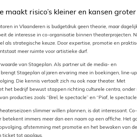
e maakt risico’s kleiner en kansen groter
oren in Vlaanderen is budgetdruk geen theorie, maar dagelij
roeit de interesse in co-organisatie binnen theaterprojecten. N
el als strategische keuze. Door expertise, promotie en prakti
ntstaat meer ruimte voor artistieke durf.
rwaarde van Stageplan. Als partner uit de media- en
brengt Stageplan al jaren ervaring mee in boekingen, line-u
lging. Die kennis vertaalt zich nu ook naar theater. Met
t het bedrijf bewust stappen richting culturele centra, onder
an producties zoals “Brel, le spectacle” en “Piaf, le spectacle”
theaterseizoen slimmer willen plannen, is dat interessant. Co-
er betekent immers meer dan een naam op een affiche. Het g
ctopvolging, afstemming met promotie en het bewaken van d
 ticket tot applaus.