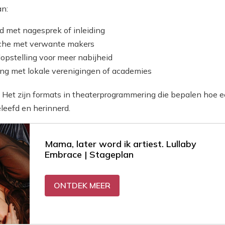
an:
 met nagesprek of inleiding
iche met verwante makers
lopstelling voor meer nabijheid
g met lokale verenigingen of academies
s. Het zijn formats in theaterprogrammering die bepalen hoe 
eleefd en herinnerd.
Mama, later word ik artiest. Lullaby
Embrace | Stageplan
ONTDEK MEER