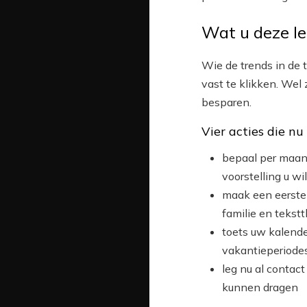
Wat u deze le
Wie de trends in de 
vast te klikken. Wel 
besparen.
Vier acties die nu
bepaal per maan
voorstelling u w
maak een eerste 
familie en tekstt
toets uw kalende
vakantieperiode
leg nu al contac
kunnen dragen