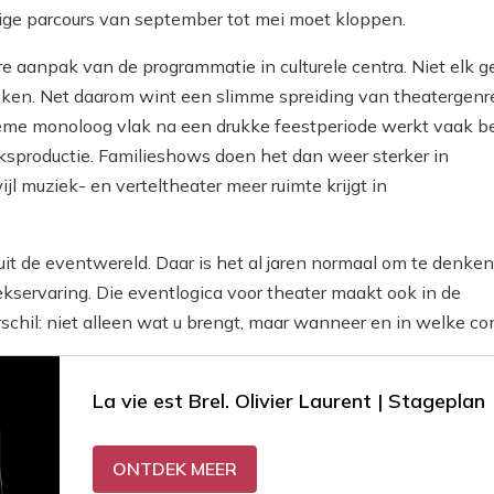
dige parcours van september tot mei moet kloppen.
e aanpak van de programmatie in culturele centra. Niet elk g
ken. Net daarom wint een slimme spreiding van theatergenr
ieme monoloog vlak na een drukke feestperiode werkt vaak b
ksproductie. Familieshows doen het dan weer sterker in
l muziek- en verteltheater meer ruimte krijgt in
it de eventwereld. Daar is het al jaren normaal om te denken
ekservaring. Die eventlogica voor theater maakt ook in de
schil: niet alleen wat u brengt, maar wanneer en in welke co
La vie est Brel. Olivier Laurent | Stageplan
ONTDEK MEER