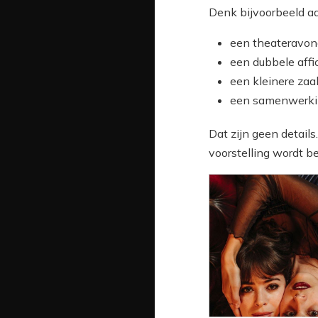
Denk bijvoorbeeld a
een theateravond
een dubbele aff
een kleinere zaa
een samenwerkin
Dat zijn geen detail
voorstelling wordt b