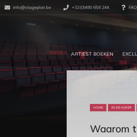
info@stageplan.be
+32(0)480 658 244
FAQ
ARTIEST BOEKEN
EXCLU
HOME
IN-DE-KIJKER
Waarom th