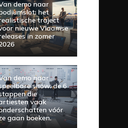
Van demo naar
podiumslot: het
realistische traject
voor nieuwe Vlaamse
releases in zomer
2026
Van demo naar
speelbare show: de 6
stappen die
artiesten vaak
onderschatten vóór
ze gaan boeken.