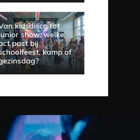
Van kidsdisco tot
junior show: welke
act past bij
schoolfeest, kamp of
gezinsdag?