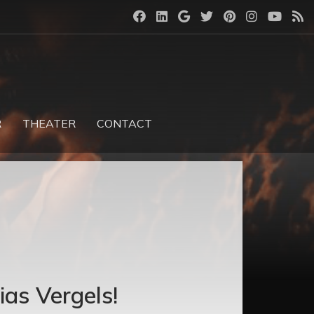
R
THEATER
CONTACT
as Vergels!