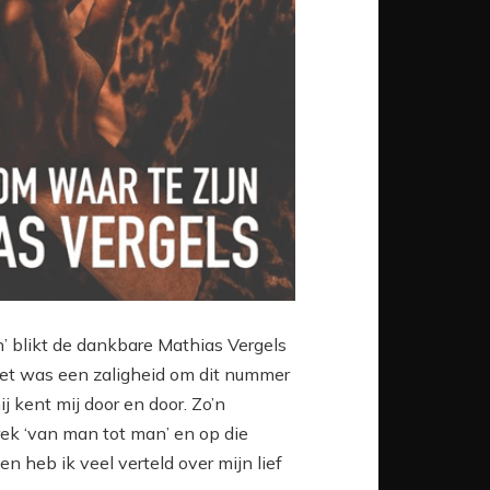
’ blikt de dankbare Mathias Vergels
Het was een zaligheid om dit nummer
 kent mij door en door. Zo’n
prek ‘van man tot man’ en op die
heb ik veel verteld over mijn lief