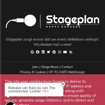
Stageplan zorgt ervoor dat uw event vlekkeloos verloopt.
Wij denken met u mee!
|
|
Jobs
Stage News
Contact
|
Privacy & Cookies
UP-TO-DATE WebDesign
Copyright All Rights Reserved © Stageplan
This site uses cookies from Google to deliver its
services and to analyze traffic. Your IP address and
Release van Bara du van The
user-agent are shared with Google along with
unexpected. Luister
hier!
performance and security metrics to ensure quality of
service, generate usage statistics, and to detect and
address abuse.