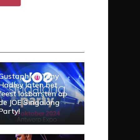
Gustaph en Tony
Hadley laten het
feest losbarsten op
de JOE Singalong
Party!