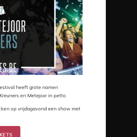
estival heeft grote namen
Kreuners en Metejoor in petto.
ncken op vrijdagavond een show met
CKETS