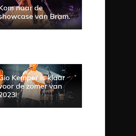
Kom naar de
showcase van Bram.
Gio Kemper is klaar
voor de zomer van
2023!