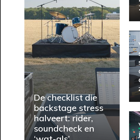
De checklist die
backstage stress
halveert: rider,
soundcheck en
‘wat-als’