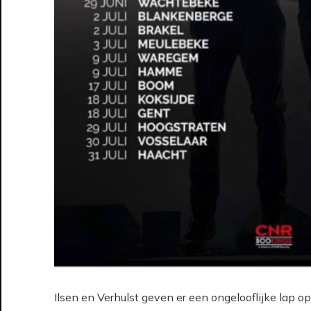
Ilsen en Verhulst geven er een ongelooflijke lap 