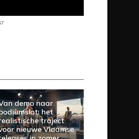
ST
Van demo naar
podiumslot: het
realistische traject
voor nieuwe Vlaamse
releases in zomer