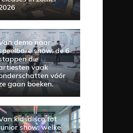
2026
Van demo naar
speelbare show: de 6
stappen die
artiesten vaak
onderschatten vóór
ze gaan boeken.
Van kidsdisco tot
junior show: welke