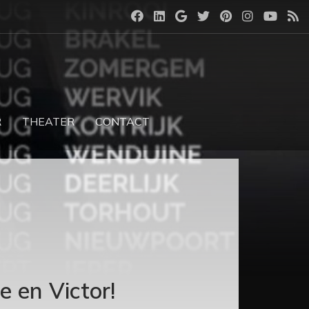
R
THEATER
CONTACT
 en Victor!