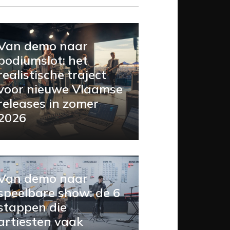
Van demo naar
podiumslot: het
realistische traject
voor nieuwe Vlaamse
releases in zomer
2026
Van demo naar
speelbare show: de 6
stappen die
artiesten vaak