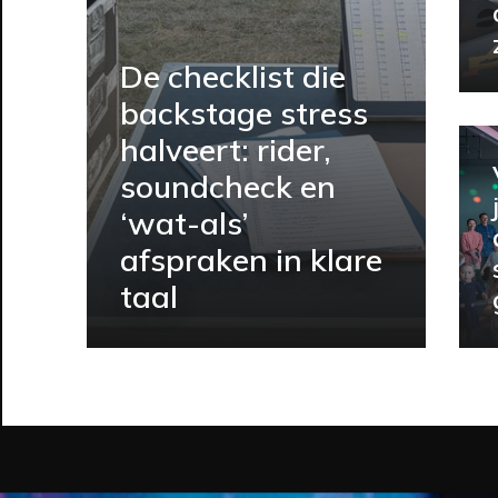
De checklist die
backstage stress
halveert: rider,
soundcheck en
‘wat-als’
afspraken in klare
taal